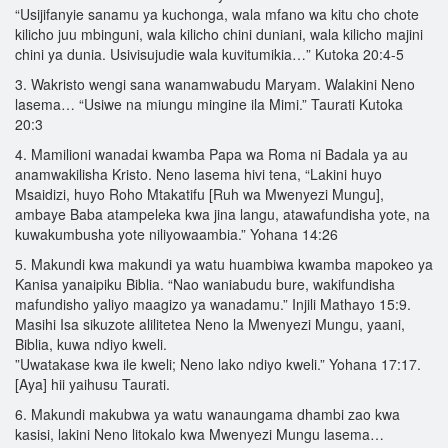
“Usijifanyie sanamu ya kuchonga, wala mfano wa kitu cho chote
kilicho juu mbinguni, wala kilicho chini duniani, wala kilicho majini
chini ya dunia. Usivisujudie wala kuvitumikia…” Kutoka 20:4-5
3. Wakristo wengi sana wanamwabudu Maryam. Walakini Neno
lasema… “Usiwe na miungu mingine ila Mimi.” Taurati Kutoka
20:3
4. Mamilioni wanadai kwamba Papa wa Roma ni Badala ya au
anamwakilisha Kristo. Neno lasema hivi tena, “Lakini huyo
Msaidizi, huyo Roho Mtakatifu [Ruh wa Mwenyezi Mungu],
ambaye Baba atampeleka kwa jina langu, atawafundisha yote, na
kuwakumbusha yote niliyowaambia.” Yohana 14:26
5. Makundi kwa makundi ya watu huambiwa kwamba mapokeo ya
Kanisa yanaipiku Biblia. “Nao waniabudu bure, wakifundisha
mafundisho yaliyo maagizo ya wanadamu.” Injili Mathayo 15:9.
Masihi Isa sikuzote alilitetea Neno la Mwenyezi Mungu, yaani,
Biblia, kuwa ndiyo kweli.
”Uwatakase kwa ile kweli; Neno lako ndiyo kweli.” Yohana 17:17.
[Aya] hii yaihusu Taurati.
6. Makundi makubwa ya watu wanaungama dhambi zao kwa
kasisi, lakini Neno litokalo kwa Mwenyezi Mungu lasema…