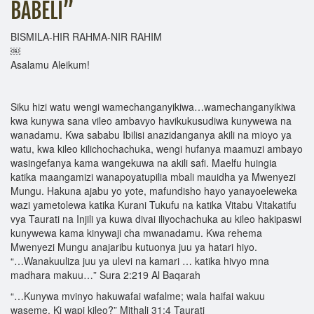
BABELI”
BISMILA-HIR RAHMA-NIR RAHIM
￼
Asalamu Aleikum!
Siku hizi watu wengi wamechanganyikiwa…wamechanganyikiwa
kwa kunywa sana vileo ambavyo havikukusudiwa kunywewa na
wanadamu. Kwa sababu Ibilisi anazidanganya akili na mioyo ya
watu, kwa kileo kilichochachuka, wengi hufanya maamuzi ambayo
wasingefanya kama wangekuwa na akili safi. Maelfu huingia
katika maangamizi wanapoyatupilia mbali mauidha ya Mwenyezi
Mungu. Hakuna ajabu yo yote, mafundisho hayo yanayoeleweka
wazi yametolewa katika Kurani Tukufu na katika Vitabu Vitakatifu
vya Taurati na Injili ya kuwa divai iliyochachuka au kileo hakipaswi
kunywewa kama kinywaji cha mwanadamu. Kwa rehema
Mwenyezi Mungu anajaribu kutuonya juu ya hatari hiyo.
“…Wanakuuliza juu ya ulevi na kamari … katika hivyo mna
madhara makuu…” Sura 2:219 Al Baqarah
“…Kunywa mvinyo hakuwafai wafalme; wala haifai wakuu
waseme, Ki wapi kileo?” Mithali 31:4 Taurati