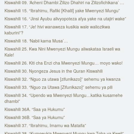
Kiswahili 09. ‘Acheni Dhambi Zilizo Dhahiri na Zilizofichikana’ …
Kiswahili 15. “Ibrahimu, Rafiki [Khalil] yake Mwenyezi Mungu”
Kiswahili 16. “Jinsi Ayubu alivyopoteza afya yake na utajiri wake”
Kiswahili 17. “Je! hivi wanaweza kusikia wale waliozikwa
kaburini”?
Kiswahili 18. ‘Nabii kama Musa’…
Kiswahili 25. Kwa Nini Mwenyezi Mungu aliwakataa Israeli wa
Kale!
Kiswahili 26. Kiti cha Enzi cha Mwenyezi Mungu… moyo wako!
Kiswahili 30. Nyongeza Jesus in the Quran Kiswahili
Kiswahili 32. “Nguo za utawa [zifunikazo]” sehemu ya kwanza
Kiswahili 33. “Nguo za Utawa [Zifunikazo]” sehemu ya pili
Kiswahili 34. “Upendo wa Mwenyezi Mungu…katika kusamehe
dhambi”
Kiswahili 36A. “Saa ya Hukumu”
Kiswahili 36B. “Saa ya Hukumu”
Kiswahili 37. “Ibrahimu, Imamu wa Mataifa”
Kiswahili 38. “Kumgeukia Mwenyezi Mungu kwa Toba ya Kweli”