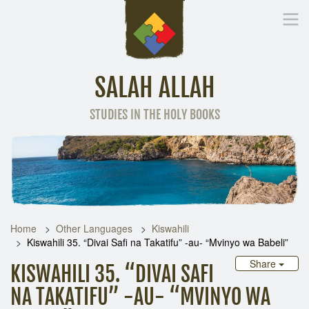
SALAH ALLAH
STUDIES IN THE HOLY BOOKS
Home
Other Language
Home
Other Languages
Kiswahili
Kiswahili 35. “Divai Safi na Takatifu” -au- “Mvinyo wa Babeli”
Share
KISWAHILI 35. “DIVAI SAFI
NA TAKATIFU” -AU- “MVINYO WA