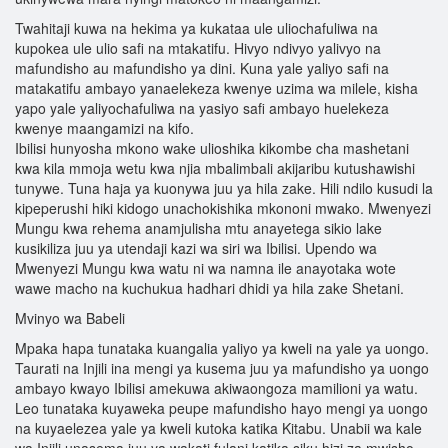
Twahitaji kuwa na hekima ya kukataa ule uliochafuliwa na
kupokea ule ulio safi na mtakatifu. Hivyo ndivyo yalivyo na
mafundisho au mafundisho ya dini. Kuna yale yaliyo safi na
matakatifu ambayo yanaelekeza kwenye uzima wa milele, kisha
yapo yale yaliyochafuliwa na yasiyo safi ambayo huelekeza
kwenye maangamizi na kifo.
Ibilisi hunyosha mkono wake ulioshika kikombe cha mashetani
kwa kila mmoja wetu kwa njia mbalimbali akijaribu kutushawishi
tunywe. Tuna haja ya kuonywa juu ya hila zake. Hili ndilo kusudi la
kipeperushi hiki kidogo unachokishika mkononi mwako. Mwenyezi
Mungu kwa rehema anamjulisha mtu anayetega sikio lake
kusikiliza juu ya utendaji kazi wa siri wa Ibilisi. Upendo wa
Mwenyezi Mungu kwa watu ni wa namna ile anayotaka wote
wawe macho na kuchukua hadhari dhidi ya hila zake Shetani.
Mvinyo wa Babeli
Mpaka hapa tunataka kuangalia yaliyo ya kweli na yale ya uongo.
Taurati na Injili ina mengi ya kusema juu ya mafundisho ya uongo
ambayo kwayo Ibilisi amekuwa akiwaongoza mamilioni ya watu.
Leo tunataka kuyaweka peupe mafundisho hayo mengi ya uongo
na kuyaelezea yale ya kweli kutoka katika Kitabu. Unabii wa kale
wa Injili unasema juu ya wakati fulani katika siku hizi za mwisho