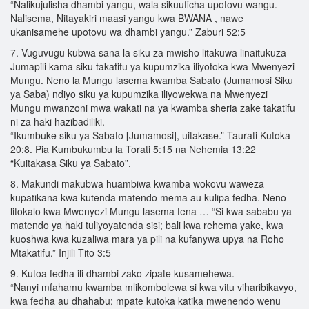
“Nalikujulisha dhambi yangu, wala sikuuficha upotovu wangu.
Nalisema, Nitayakiri maasi yangu kwa BWANA , nawe
ukanisamehe upotovu wa dhambi yangu.” Zaburi 52:5
7. Vuguvugu kubwa sana la siku za mwisho litakuwa linaitukuza
Jumapili kama siku takatifu ya kupumzika iliyotoka kwa Mwenyezi
Mungu. Neno la Mungu lasema kwamba Sabato (Jumamosi Siku
ya Saba) ndiyo siku ya kupumzika iliyowekwa na Mwenyezi
Mungu mwanzoni mwa wakati na ya kwamba sheria zake takatifu
ni za haki hazibadiliki.
“Ikumbuke siku ya Sabato [Jumamosi], uitakase.” Taurati Kutoka
20:8. Pia Kumbukumbu la Torati 5:15 na Nehemia 13:22
“Kuitakasa Siku ya Sabato”.
8. Makundi makubwa huambiwa kwamba wokovu waweza
kupatikana kwa kutenda matendo mema au kulipa fedha. Neno
litokalo kwa Mwenyezi Mungu lasema tena … “Si kwa sababu ya
matendo ya haki tuliyoyatenda sisi; bali kwa rehema yake, kwa
kuoshwa kwa kuzaliwa mara ya pili na kufanywa upya na Roho
Mtakatifu.” Injili Tito 3:5
9. Kutoa fedha ili dhambi zako zipate kusamehewa.
“Nanyi mfahamu kwamba mlikombolewa si kwa vitu viharibikavyo,
kwa fedha au dhahabu; mpate kutoka katika mwenendo wenu