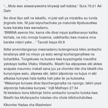
“…Mola wao atawanywesha kinywaji safi kabisa.” Sura 76:21 Ad-
Dahr
Iko divai iliyo safi na takatifu, ni juisi safi ya mizabibu au tunda
jinginelo lote. Ni juisi isiyochachuka ya matunda iliyokusudiwa
kuwa baraka kwa wanadamu.
“BWANA asema hivi, kama vile divai mpya ipatikanavyo katika
kichala, na mtu mmoja husema, usikiharibu kwa maana mna
baraka ndani yake…” Taurati Isaya 65:8
Ibilisi amemdanganya mwanadamu kutengeneza kileo ambacho
kinafanya akili na mioyo ya watu wengi kuchanganyikiwa na
kuharibika. Tungekuwa na busara kwa kuyazingatia mauidha
yatokayo katika Vitabu Vitakatifu. Masihi Isa alipopewa siki akiwa
anapata maumivu makali sana juu ya chombo kile cha kikatili cha
kunyongea watu, alipewa siki, lakini alipoionja na kujua ni siki
alikataa kuinywa hata katika hali yake ile ya kuteseka.
“Wakampa kunywa divai iliyochanganyika na nyongo; lakini yeye
alipoionja hakutaka kunywa.” Injili Mathayo 27:34
Ni kielelezo bora kilichoje hicho ambacho tunacho kutoka kwa
Masihi Isa kitufanyacho tukatae cho chote kilichochafuliwa.
Kikombe Hadaa cha Mashetani