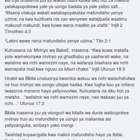
yatakapopokewa yale ya uongo badala ya yale yaliyo safi.…
“Maana utakuja wakati watakapoyakataa mafundisho yenye
uzima; na kwa kuzifuata nia zao wenyewe watajipatia waalimu
makundi makundi, kwa kuwa wana masikio ya utafiti.” Injili 2
Timotheo 4:3
“Lakini wewe nena mafundisho yenye uzima.” Tito 2:1
Kuhusiana na ‘Mvinyo wa Babeli’, inasema: “Kwa kuwa mataifa
yote wamekunywa mvinyo ya ghadhabu ya uasherati wake, na
wafalme wa nchi wamezini naye, na wafanya biashara wa nchi
wamepata mali kwa nguvu za kiburi chake.” Injili Ufunuo 18:3
Unabii wa Biblia unatuonya kwamba wakuu wa nchi watachafuliwa
na huo mvinyo wa uongo uliojaa hadaa. Kwa lugha kuu ya mifano
twasoma maneno haya yaliyovuviwa. Kuhusiana na siku hizi za
mwisho…”wafalme wa nchi wamezini naye, nao wakaao juu ya
nchi…” Ufunuo 17:2
Biblia inasema juu ya viongozi wa kitaifa wa dunia walioupokea
mvinyo huo au mafundisho ya uongo ya makanisa asi
yaliyoanguka, ambayo yako mengi.
Twahitaji kuyaangalia kwa makini mafundisho hayo ya Ibilisi.