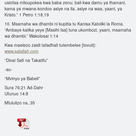
usiofaa mlioupokea kwa baba zenu; bali kwa damu ya thamani,
kama ya mwana-kondoo asiye na ila, asiye na waa, yaani, ya
Kristo.” 1 Petro 1:18,19
10. Msamaha wa dhambi ni kupitia tu Kanisa Katoliki la Roma.
“Ambaye katika yeye [Masihi Isa] tuna ukombozi, yaani, msamaha
wa dhambi.” Wakolosai 1:14
Kwa maelezo zaidi tafadhali tutembelee [tovuti}:
www.salallah.com
“Divai Safi na Takatifu”
-au-
“Mvinyo ya Babeli”
Sura 76:21 Ad-Dahr
Ufunuo 14:8
Mfululizo na..35