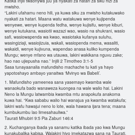
Katika Injili twaonywa juu ya nyakati za hatari za siku hizi za
mwisho.
“Lakini ufahamu neno hili, ya kuwa siku za mwisho kutakuwako
nyakati za hatari. Maana watu watakuwa wenye kujipenda
wenyewe, wenye kupenda fedha, wenye kujisifu, wenye kiburi,
wenye kutukana, wasiotii wazazi wao, wasio na shukrani, wasio
safi, wasiowapenda wa kwao, wasiotaka kufanya suluhu,
wasingiziaji, wasiojizuia, wakali, wasiopenda mema, wasaliti,
wakaidi, wenye kujivuna, wapendao anasa kuliko kumpenda
Mungu; wenye mfano wa utauwa, lakini wakikana nguvu zake;
hao nao ujiepusha nao.” Injili 2 Timotheo 3:1-5
Sasa tunayaanalia mafundisho machache tu kati ya hayo
yapotoshayo ambayo yanaitwa ‘Mvinyo wa Babeli’.
1. Mafundisho yameenea sana yasemayo kwamba wale
wanaokufa bado wanaweza kuongea na wale walio hai. Lakini
Neno la Mungu latwambia kwamba mtu anapokufa anakoma
kuwa hai. “Kwa sababu walio hai wanajua ya kwamba watakufa;
lakini wafu hawajui neno lo lote, wala hawana ijara tena; maana
kumbukumbu lao limesahauliwa.”
Taurati Mhubiri 9:5 Pia Zaburi 146:4
2. Kuchanganya ibada ya sanamu katika ibada yao kwa Mungu
kunakubalika kabisa. Walakini hiyo imekatazwa sana na Taurati.