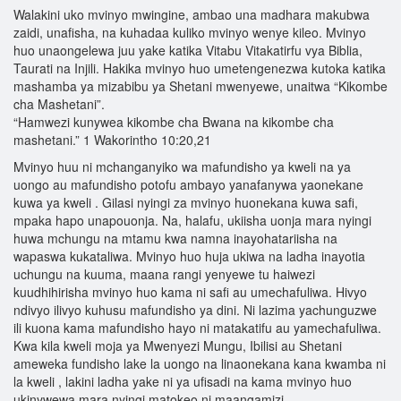
Walakini uko mvinyo mwingine, ambao una madhara makubwa
zaidi, unafisha, na kuhadaa kuliko mvinyo wenye kileo. Mvinyo
huo unaongelewa juu yake katika Vitabu Vitakatirfu vya Biblia,
Taurati na Injili. Hakika mvinyo huo umetengenezwa kutoka katika
mashamba ya mizabibu ya Shetani mwenyewe, unaitwa “Kikombe
cha Mashetani”.
“Hamwezi kunywea kikombe cha Bwana na kikombe cha
mashetani.” 1 Wakorintho 10:20,21
Mvinyo huu ni mchanganyiko wa mafundisho ya kweli na ya
uongo au mafundisho potofu ambayo yanafanywa yaonekane
kuwa ya kweli . Gilasi nyingi za mvinyo huonekana kuwa safi,
mpaka hapo unapouonja. Na, halafu, ukiisha uonja mara nyingi
huwa mchungu na mtamu kwa namna inayohatariisha na
wapaswa kukataliwa. Mvinyo huo huja ukiwa na ladha inayotia
uchungu na kuuma, maana rangi yenyewe tu haiwezi
kuudhihirisha mvinyo huo kama ni safi au umechafuliwa. Hivyo
ndivyo ilivyo kuhusu mafundisho ya dini. Ni lazima yachunguzwe
ili kuona kama mafundisho hayo ni matakatifu au yamechafuliwa.
Kwa kila kweli moja ya Mwenyezi Mungu, Ibilisi au Shetani
ameweka fundisho lake la uongo na linaonekana kana kwamba ni
la kweli , lakini ladha yake ni ya ufisadi na kama mvinyo huo
ukinywewa mara nyingi matokeo ni maangamizi.