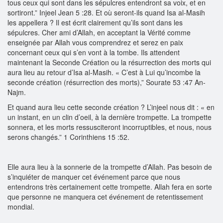
tous ceux qui sont dans les sépulcres entendront sa voix, et en
sortiront.” Injeel Jean 5 :28. Et où seront-ils quand Isa al-Masih
les appellera ? Il est écrit clairement qu’ils sont dans les
sépulcres. Cher ami d’Allah, en acceptant la Vérité comme
enseignée par Allah vous comprendrez et serez en paix
concernant ceux qui s’en vont à la tombe. Ils attendent
maintenant la Seconde Création ou la résurrection des morts qui
aura lieu au retour d’Isa al-Masih. « C’est à Lui qu’incombe la
seconde création (résurrection des morts),” Sourate 53 :47 An-
Najm.
Et quand aura lieu cette seconde création ? L’injeel nous dit : « en
un instant, en un clin d’oeil, à la dernière trompette. La trompette
sonnera, et les morts ressusciteront incorruptibles, et nous, nous
serons changés.” 1 Corinthiens 15 :52.
Elle aura lieu à la sonnerie de la trompette d’Allah. Pas besoin de
s’inquiéter de manquer cet événement parce que nous
entendrons très certainement cette trompette. Allah fera en sorte
que personne ne manquera cet événement de retentissement
mondial.