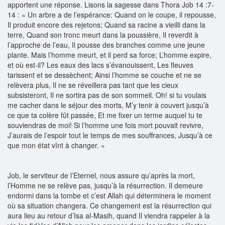
apportent une réponse. Lisons la sagesse dans Thora Job 14 :7-
14 : « Un arbre a de l’espérance: Quand on le coupe, il repousse,
Il produit encore des rejetons; Quand sa racine a vieilli dans la
terre, Quand son tronc meurt dans la poussière, Il reverdit à
l’approche de l’eau, Il pousse des branches comme une jeune
plante. Mais l’homme meurt, et il perd sa force; L’homme expire,
et où est-il? Les eaux des lacs s’évanouissent, Les fleuves
tarissent et se dessèchent; Ainsi l’homme se couche et ne se
relèvera plus, Il ne se réveillera pas tant que les cieux
subsisteront, Il ne sortira pas de son sommeil. Oh! si tu voulais
me cacher dans le séjour des morts, M’y tenir à couvert jusqu’à
ce que ta colère fût passée, Et me fixer un terme auquel tu te
souviendras de moi! Si l’homme une fois mort pouvait revivre,
J’aurais de l’espoir tout le temps de mes souffrances, Jusqu’à ce
que mon état vînt à changer. »
Job, le serviteur de l’Eternel, nous assure qu’après la mort,
l’Homme ne se relève pas, jusqu’à la résurrection. Il demeure
endormi dans la tombe et c’est Allah qui déterminera le moment
où sa situation changera. Ce changement est la résurrection qui
aura lieu au retour d’Isa al-Masih, quand Il viendra rappeler à la