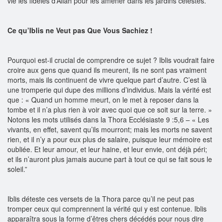
vie les fidèles d’Allah pour les amener dans les jardins célestes.
Ce qu’Iblis ne Veut pas Que Vous Sachiez !
Pourquoi est-il crucial de comprendre ce sujet ? Iblis voudrait faire
croire aux gens que quand ils meurent, ils ne sont pas vraiment
morts, mais ils continuent de vivre quelque part d’autre. C’est là
une tromperie qui dupe des millions d’individus. Mais la vérité est
que : « Quand un homme meurt, on le met à reposer dans la
tombe et il n’a plus rien à voir avec quoi que ce soit sur la terre. »
Notons les mots utilisés dans la Thora Ecclésiaste 9 :5,6 – « Les
vivants, en effet, savent qu’ils mourront; mais les morts ne savent
rien, et il n’y a pour eux plus de salaire, puisque leur mémoire est
oubliée. Et leur amour, et leur haine, et leur envie, ont déjà péri;
et ils n’auront plus jamais aucune part à tout ce qui se fait sous le
soleil.”
Iblis déteste ces versets de la Thora parce qu’il ne peut pas
tromper ceux qui comprennent la vérité qui y est contenue. Iblis
apparaîtra sous la forme d’êtres chers décédés pour nous dire